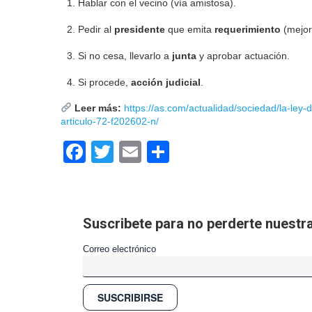
Hablar con el vecino (vía amistosa).
Pedir al
presidente
que emita
requerimiento
(mejor 
Si no cesa, llevarlo a
junta
y aprobar actuación.
Si procede,
acción judicial
.
Leer más:
https://as.com/actualidad/sociedad/la-ley
articulo-72-f202602-n/
Facebook
Twitter
Email
Compartir
Suscribete para no perderte nuest
Correo electrónico