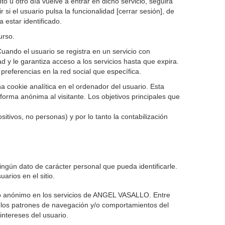
o u otro día vuelve a entrar en dicho servicio, seguirá
 si el usuario pulsa la funcionalidad [cerrar sesión], de
 estar identificado.
urso.
uando el usuario se registra en un servicio con
d y le garantiza acceso a los servicios hasta que expira.
preferencias en la red social que específica.
 cookie analítica en el ordenador del usuario. Esta
forma anónima al visitante. Los objetivos principales que
itivos, no personas) y por lo tanto la contabilización
ngún dato de carácter personal que pueda identificarle.
arios en el sitio.
io anónimo en los servicios de ANGEL VASALLO. Entre
 o los patrones de navegación y/o comportamientos del
intereses del usuario.