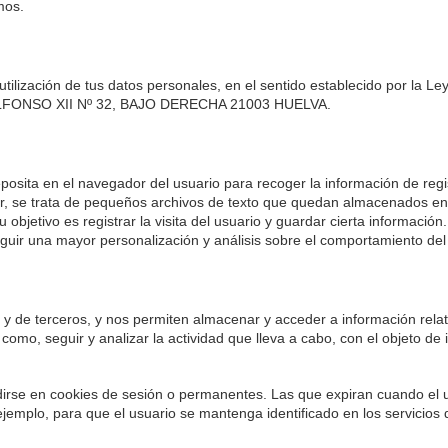
mos.
tilización de tus datos personales, en el sentido establecido por la L
LFONSO XII Nº 32, BAJO DERECHA 21003 HUELVA.
osita en el navegador del usuario para recoger la información de regis
ir, se trata de pequeños archivos de texto que quedan almacenados en e
 objetivo es registrar la visita del usuario y guardar cierta informaci
guir una mayor personalización y análisis sobre el comportamiento del
 y de terceros, y nos permiten almacenar y acceder a información relativ
 como, seguir y analizar la actividad que lleva a cabo, con el objeto de
irse en cookies de sesión o permanentes. Las que expiran cuando el u
 ejemplo, para que el usuario se mantenga identificado en los servic