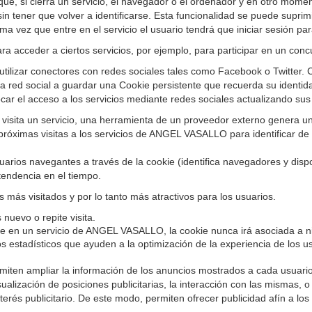
ue, si cierra un servicio, el navegador o el ordenador y en otro moment
sin tener que volver a identificarse. Esta funcionalidad se puede suprimir
ma vez que entre en el servicio el usuario tendrá que iniciar sesión para
ra acceder a ciertos servicios, por ejemplo, para participar en un conc
tilizar conectores con redes sociales tales como Facebook o Twitter. C
la red social a guardar una Cookie persistente que recuerda su identida
car el acceso a los servicios mediante redes sociales actualizando sus 
isita un servicio, una herramienta de un proveedor externo genera una
 próximas visitas a los servicios de ANGEL VASALLO para identificar de 
suarios navegantes a través de la cookie (identifica navegadores y dispos
tendencia en el tiempo.
 más visitados y por lo tanto más atractivos para los usuarios.
nuevo o repite visita.
rse en un servicio de ANGEL VASALLO, la cookie nunca irá asociada a ni
s estadísticos que ayuden a la optimización de la experiencia de los usu
rmiten ampliar la información de los anuncios mostrados a cada usuar
sualización de posiciones publicitarias, la interacción con las mismas,
erés publicitario. De este modo, permiten ofrecer publicidad afín a los 