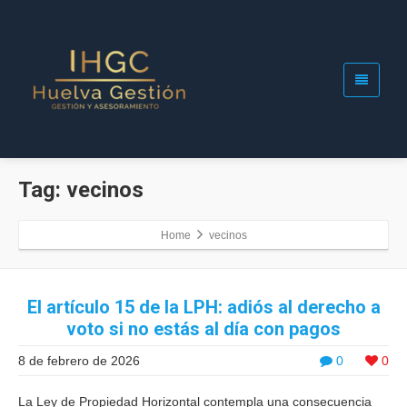
Tag: vecinos
Home
vecinos
El artículo 15 de la LPH: adiós al derecho a
voto si no estás al día con pagos
8 de febrero de 2026
0
0
La Ley de Propiedad Horizontal contempla una consecuencia